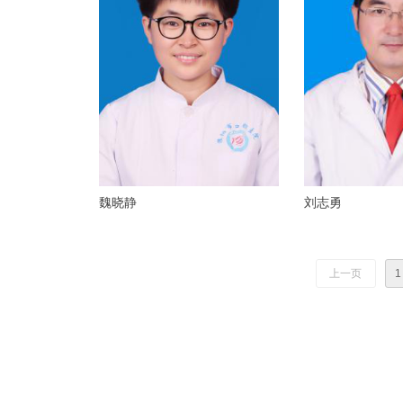
魏晓静
刘志勇
上一页
1