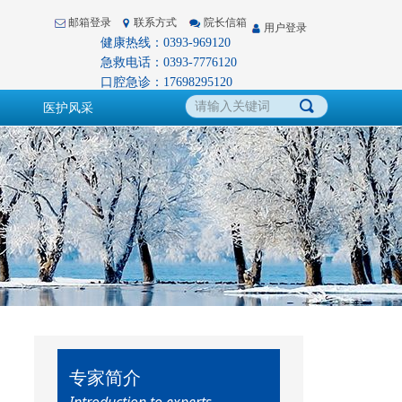
邮箱登录
联系方式
院长信箱
用户登录
健康热线：0393-969120
急救电话：0393-7776120
口腔急诊：17698295120
끠
医护风采
专家简介